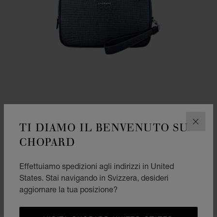
TI DIAMO IL BENVENUTO SU
CHIUD
CHOPARD
VAI ALLA SLIDE 1
VAI ALLA SLIDE 2
VAI ALLA SLIDE 3
CLUTCH PICCOLA CLASSIC
Effettuiamo spedizioni agli indirizzi in United
PELLE DI VITELLO BLU CON MOTIVO PIED-DE-POULE
States. Stai navigando in Svizzera, desideri
CHF 815
aggiornare la tua posizione?
ACQUISTA