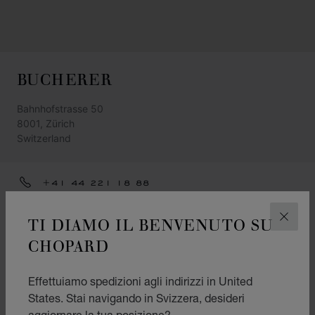
BUCHERER
Bahnhofstrasse 50
8001, Zürich
Switzerland
+41 44 221 18 88
ZUERICH@BUCHERER.COM
TI DIAMO IL BENVENUTO SU
CHIUD
OTTIENI INDICAZIONI
CHOPARD
CATEGORIE
Effettuiamo spedizioni agli indirizzi in United
Orologio
States. Stai navigando in Svizzera, desideri
Gioielleria
aggiornare la tua posizione?