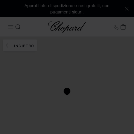
Approfittate di spedizione e resi gratuiti, con
pagamenti sicuri.
Chopard
+41 2
IL 
APRIRE IL MENU
CERCA
INDIETRO