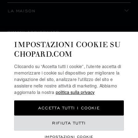
LA MAISON
RIMANI AGGIORNATO
IMPOSTAZIONI COOKIE SU
CHOPARD.COM
Cliccando su “Accetta tutti i cookie”, l'utente accetta di
ISCRIVITI ALLA NEWSLETTER
memorizzare i cookie sul dispositivo per migliorare la
navigazione del sito, analizzare l'utilizzo del sito e
assistere nelle nostre attività di marketing. Abbiamo
aggiornato la nostra
politica sulla privacy
POLITICA SULLA PRIVACY
ACCETTA TUTTI I COOKIE
POLITICA SUI COOKIE
TERMINI D'USO SEL SITO WEB
RIFIUTA TUTTI
CONDIZIONI DI VENDITA
IMPOSTAZIONI COOKIE
LINEA DI ALLERTA