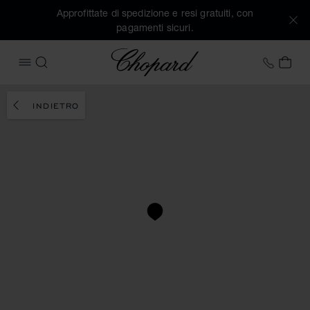
Approfittate di spedizione e resi gratuiti, con
pagamenti sicuri.
Chopard
+41 2
IL 
APRIRE IL MENU
CERCA
INDIETRO