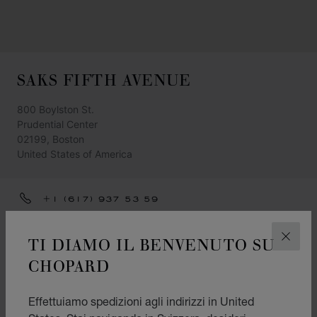
SAKS FIFTH AVENUE
800 Boylston St.
Prudential Center
02199, Boston
United States of America
+1 (617) 937 53 59
OTTIENI INDICAZIONI
TI DIAMO IL BENVENUTO SU
CHIUD
CATEGORIE
CHOPARD
Orologio
Effettuiamo spedizioni agli indirizzi in United
Gioielleria