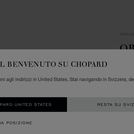
OROLO
O
TA
IL BENVENUTO SU CHOPARD
METAL
ni agli indirizzi in United States. Stai navigando in Svizzera, de
CHF
AGG
OPARD UNITED STATES
RESTA SU SVI
CON
RA POSIZIONE