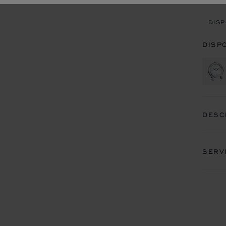
APP
DISP
DISP
DESC
SERV