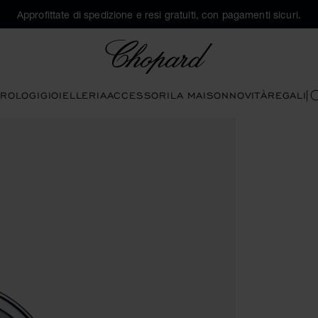
Approfittate di spedizione e resi gratuiti, con pagamenti sicuri.
Chopard
ROLOGI
GIOIELLERIA
ACCESSORI
LA MAISON
NOVITÀ
REGALI
C
re i pulsanti per aprire la galleria)