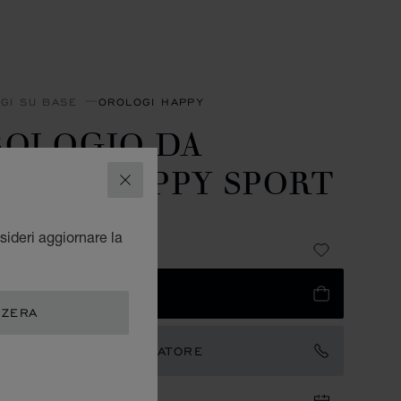
GI SU BASE
OROLOGI HAPPY
ROLOGIO DA
VOLO HAPPY SPORT
CHIUDI
LO ARGENTATO
sideri aggiornare la
 1,280
IUNGI AL CARRELLO
ZZERA
TATTARE UN AMBASCIATORE