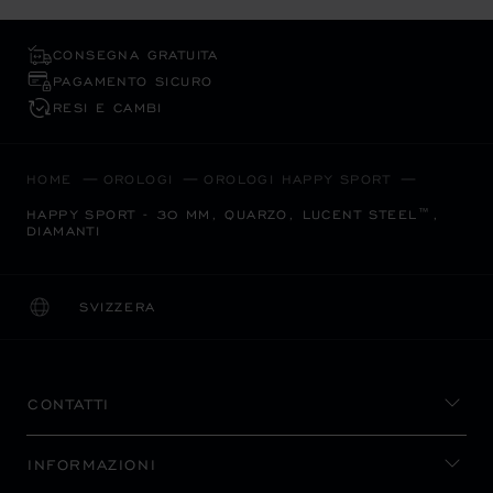
CONSEGNA GRATUITA
PAGAMENTO SICURO
RESI E CAMBI
HOME
OROLOGI
OROLOGI HAPPY SPORT
HAPPY SPORT - 30 MM, QUARZO, LUCENT STEEL™,
DIAMANTI
SVIZZERA
LOCALIZZAZIONE (CAMBIA PAESE)
CAMBIA PAESE
CONTATTI
INFORMAZIONI