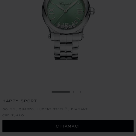
VAI ALLA SLIDE 1
VAI ALLA SLIDE 2
VAI ALLA SLIDE 3
HAPPY SPORT
36 MM, QUARZO, LUCENT STEEL™, DIAMANTI
CHF 7,410
CHIAMACI