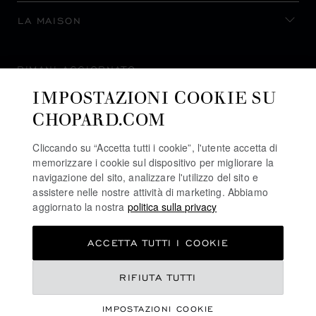
LA MAISON
RIMANI AGGIORNATO
IMPOSTAZIONI COOKIE SU
CHOPARD.COM
Cliccando su “Accetta tutti i cookie”, l'utente accetta di
ISCRIVITI ALLA NEWSLETTER
memorizzare i cookie sul dispositivo per migliorare la
navigazione del sito, analizzare l'utilizzo del sito e
assistere nelle nostre attività di marketing. Abbiamo
aggiornato la nostra
politica sulla privacy
POLITICA SULLA PRIVACY
ACCETTA TUTTI I COOKIE
POLITICA SUI COOKIE
TERMINI D'USO SEL SITO WEB
CHF 5,970
RIFIUTA TUTTI
CONDIZIONI DI VENDITA
IMPOSTAZIONI COOKIE
LINEA DI ALLERTA
REGISTRA IL TUO INTERESSE