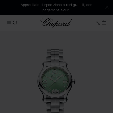
Approfittate di spedizione e resi gratuiti, con
pagamenti sicuri.
Chopard
+41 2
IL 
APRIRE IL MENU
CERCA
Immagini del prodotto Happy Sport (attivare i pulsanti per a