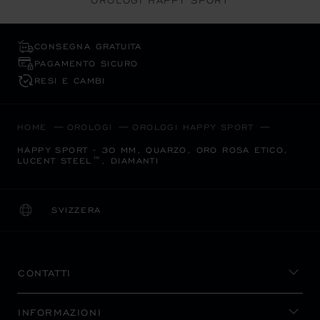
OROLOGI HAPPY SPORT
CONSEGNA GRATUITA
PAGAMENTO SICURO
RESI E CAMBI
HOME
OROLOGI
OROLOGI HAPPY SPORT
HAPPY SPORT - 30 MM, QUARZO, ORO ROSA ETICO,
LUCENT STEEL™, DIAMANTI
SVIZZERA
LOCALIZZAZIONE (CAMBIA PAESE)
CAMBIA PAESE
CONTATTI
INFORMAZIONI