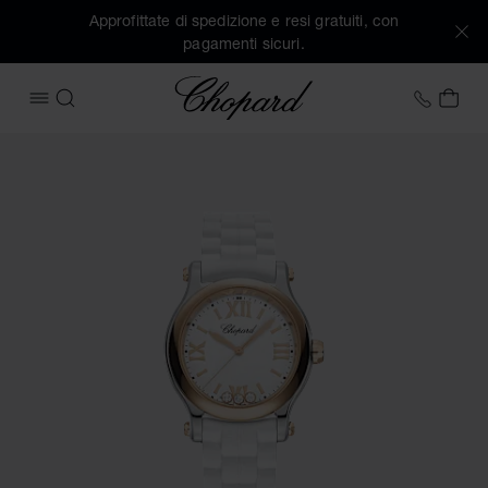
Approfittate di spedizione e resi gratuiti, con
pagamenti sicuri.
Chopard
+41 2
IL 
APRIRE IL MENU
CERCA
Immagini del prodotto Happy Sport (attivare i pulsanti per a