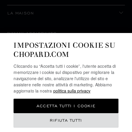
LA MAISON
RIMANI AGGIORNATO
IMPOSTAZIONI COOKIE SU
CHOPARD.COM
Cliccando su “Accetta tutti i cookie”, l'utente accetta di
ISCRIVITI ALLA NEWSLETTER
memorizzare i cookie sul dispositivo per migliorare la
navigazione del sito, analizzare l'utilizzo del sito e
assistere nelle nostre attività di marketing. Abbiamo
aggiornato la nostra
politica sulla privacy
POLITICA SULLA PRIVACY
ACCETTA TUTTI I COOKIE
POLITICA SUI COOKIE
TERMINI D'USO SEL SITO WEB
CHF 6,290
RIFIUTA TUTTI
CONDIZIONI DI VENDITA