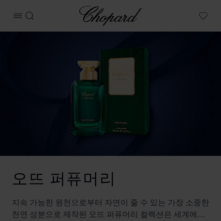
Chopard
메뉴 열기
검색
My W
오뜨 퍼퓨머리
지속 가능한 원천으로부터 자연이 줄 수 있는 가장 소중한
천연 성분으로 제작된 오뜨 퍼퓨머리 컬렉션은 세계에서