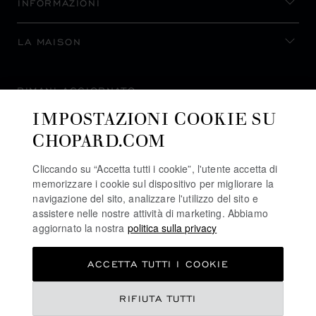
INFORMAZIONI
LA MAISON
RIMANI AGGIORNATO
IMPOSTAZIONI COOKIE SU
CHOPARD.COM
Cliccando su “Accetta tutti i cookie”, l'utente accetta di
ISCRIVITI ALLA NEWSLETTER
memorizzare i cookie sul dispositivo per migliorare la
navigazione del sito, analizzare l'utilizzo del sito e
assistere nelle nostre attività di marketing. Abbiamo
aggiornato la nostra
politica sulla privacy
POLITICA SULLA PRIVACY
ACCETTA TUTTI I COOKIE
POLITICA SUI COOKIE
TERMINI D'USO SEL SITO WEB
RIFIUTA TUTTI
CONDIZIONI DI VENDITA