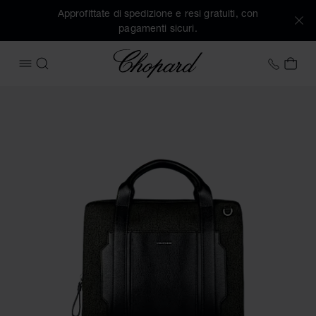
Approfittate di spedizione e resi gratuiti, con
pagamenti sicuri.
Chopard
+39 0
IL 
APRIRE IL MENU
CERCA
Immagini del prodotto Ventiquattrore Classic (attivare i puls