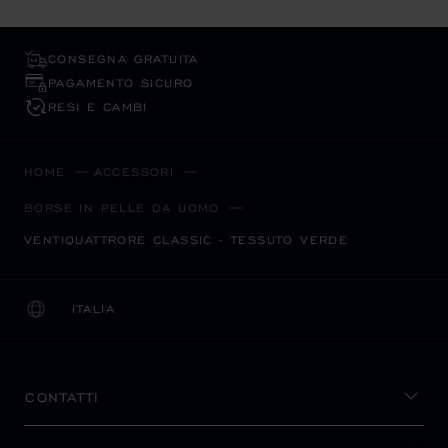
CONSEGNA GRATUITA
PAGAMENTO SICURO
RESI E CAMBI
HOME
ACCESSORI
BORSE IN PELLE DA UOMO
VENTIQUATTRORE CLASSIC - TESSUTO VERDE
ITALIA
LOCALIZZAZIONE (CAMBIA PAESE)
CAMBIA PAESE
CONTATTI