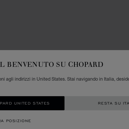
ACCES
TO
IL BENVENUTO SU CHOPARD
H
i agli indirizzi in United States. Stai navigando in Italia, desid
RAFIA
€ 1
OPARD UNITED STATES
RESTA SU IT
AGG
RA POSIZIONE