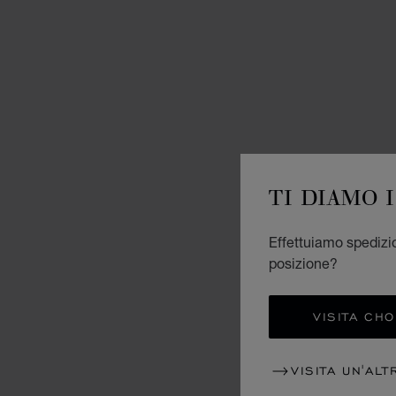
TI DIAMO 
Effettuiamo spedizion
posizione?
VISITA CH
VISITA UN'ALT