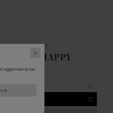
SORI
BORSA DA DONNA
TE BAG HAPPY
CHIUDI
EARTS
eri aggiornare la tua
 – PELLE NERA
,200
ALIA
IUNGI AL CARRELLO