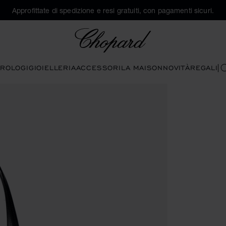
Approfittate di spedizione e resi gratuiti, con pagamenti sicuri.
Chopard
ROLOGI
GIOIELLERIA
ACCESSORI
LA MAISON
NOVITÀ
REGALI
C
anti per aprire la galleria)