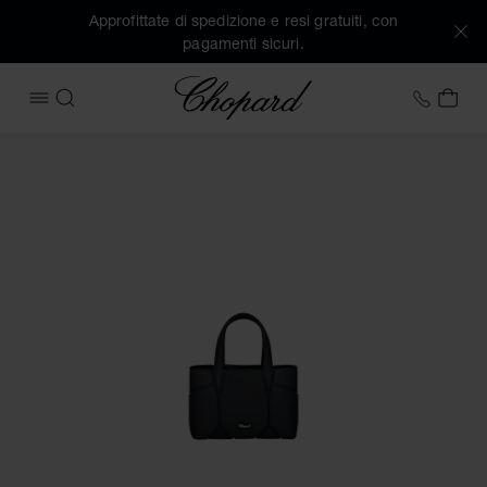
Approfittate di spedizione e resi gratuiti, con
pagamenti sicuri.
Chopard
+39 0
IL 
APRIRE IL MENU
CERCA
Immagini del prodotto Nano Tote Bag Diamond (attivare i pul