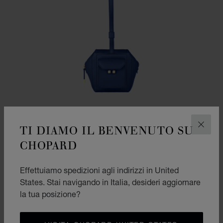
TI DIAMO IL BENVENUTO SU
CHIUD
CHOPARD
Effettuiamo spedizioni agli indirizzi in United
VAI ALLA SLIDE 1
VAI ALLA SLIDE 2
VAI ALLA SLIDE 3
States. Stai navigando in Italia, desideri aggiornare
BORSA CON MANICO ICE CUBE MINI
la tua posizione?
PELLE DI VITELLO BLU NAVY
€ 1,700