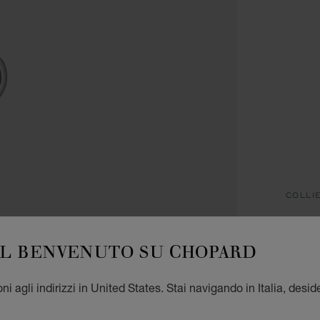
COLLI
H
IL BENVENUTO SU CHOPARD
CIOND
€ 1
i agli indirizzi in United States. Stai navigando in Italia, desid
REG