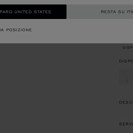
OPARD UNITED STATES
RESTA SU IT
CON
RA POSIZIONE
APP
DISP
DISP
DESC
SERV