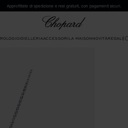
Approfittate di spedizione e resi gratuiti, con pagamenti sicuri.
Chopard
ROLOGI
GIOIELLERIA
ACCESSORI
LA MAISON
NOVITÀ
REGALI
C
aprire la galleria)