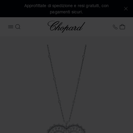
Approfittate di spedizione e resi gratuiti, con
pagamenti sicuri.
Chopard
+39 0
IL 
APRIRE IL MENU
CERCA
Immagini del prodotto Precious Lace Cœur (attivare i pulsant