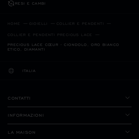
RESI E CAMBI
HOME
GIOIELLI
COLLIER E PENDENTI
COLLIER E PENDENTI PRECIOUS LACE
PRECIOUS LACE CŒUR - CIONDOLO, ORO BIANCO
ETICO, DIAMANTI
ITALIA
LOCALIZZAZIONE (CAMBIA PAESE)
CAMBIA PAESE
CONTATTI
INFORMAZIONI
LA MAISON