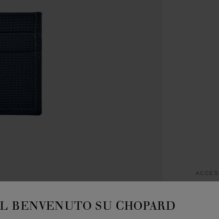
ACCES
PO
IL BENVENUTO SU CHOPARD
C