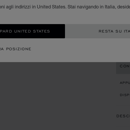
CL
i agli indirizzi in United States. Stai navigando in Italia, desid
PELLE
OPARD UNITED STATES
RESTA SU IT
€ 1
AGG
RA POSIZIONE
CON
APP
DISP
DESC