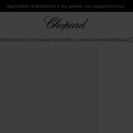
Approfittate di spedizione e resi gratuiti, con pagamenti sicuri.
Chopard
ROLOGI
GIOIELLERIA
ACCESSORI
LA MAISON
NOVITÀ
REGALI
C
(attivare i pulsanti per aprire la galleria)