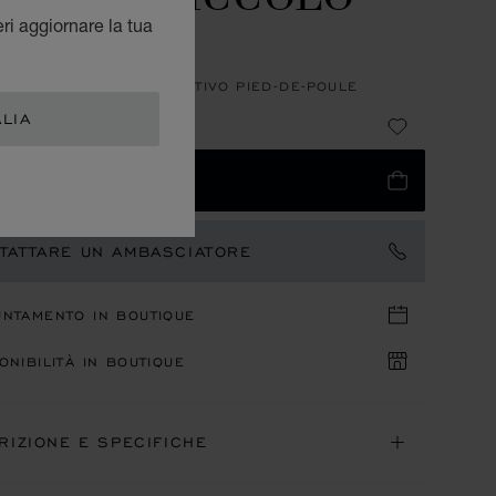
ASSIC
eri aggiornare la tua
 DI VITELLO BLU CON MOTIVO PIED-DE-POULE
ALIA
65
IUNGI AL CARRELLO
TATTARE UN AMBASCIATORE
UNTAMENTO IN BOUTIQUE
ONIBILITÀ IN BOUTIQUE
RIZIONE E SPECIFICHE