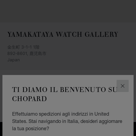
YAMAKATAYA WATCH GALLERY
金生町 3-1-1 1階
892-8601, 鹿児島市
Japan
+81 (99) 227 6270
TI DIAMO IL BENVENUTO SU
CHIUD
OTTIENI INDICAZIONI
CHOPARD
CATEGORIE
Orologio
Effettuiamo spedizioni agli indirizzi in United
States. Stai navigando in Italia, desideri aggiornare
la tua posizione?
CONSEGNA GRATUITA