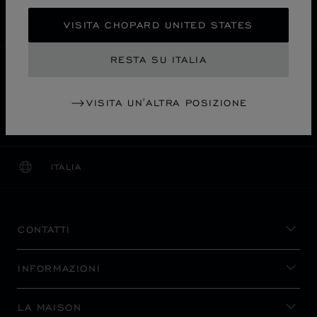
PAGAMENTO SICURO
RESI E CAMBI
VISITA CHOPARD UNITED STATES
RESTA SU ITALIA
HOME
TROVA UNA BOUTIQUE
TUTTI I NEGOZI
鹿児島市
ASIA OCEANIA
GIAPPONE
VISITA UN'ALTRA POSIZIONE
YAMAKATAYA WATCH GALLERY
ITALIA
LOCALIZZAZIONE (CAMBIA PAESE)
CAMBIA PAESE
CONTATTI
INFORMAZIONI
LA MAISON