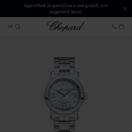
Approfittate di spedizione e resi gratuiti, con
pagamenti sicuri.
Chopard
+39 0
IL 
APRIRE IL MENU
CERCA
Immagini del prodotto Happy Sport (attivare i pulsanti per a