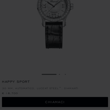
VAI ALLA SLIDE 1
VAI ALLA SLIDE 2
VAI ALLA SLIDE 3
HAPPY SPORT
30 MM, AUTOMATICO, LUCENT STEEL™, DIAMANTI
€ 16,700
CHIAMACI