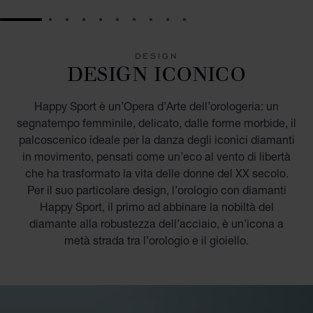
GO TO SLIDE 1
GO TO SLIDE 2
GO TO SLIDE 3
GO TO SLIDE 4
GO TO SLIDE 5
GO TO SLIDE 6
GO TO SLIDE 7
GO TO SLIDE 8
GO TO SLIDE 9
GO TO SLIDE 10
DESIGN
DESIGN ICONICO
Happy Sport è un’Opera d’Arte dell’orologeria: un
segnatempo femminile, delicato, dalle forme morbide, il
palcoscenico ideale per la danza degli iconici diamanti
in movimento, pensati come un’eco al vento di libertà
che ha trasformato la vita delle donne del XX secolo.
Per il suo particolare design, l’orologio con diamanti
Happy Sport, il primo ad abbinare la nobiltà del
diamante alla robustezza dell’acciaio, è un’icona a
metà strada tra l’orologio e il gioiello.