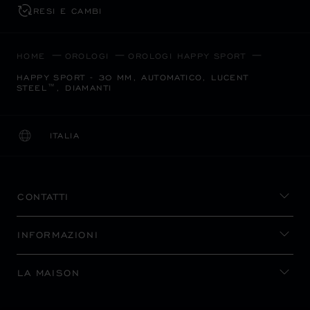
RESI E CAMBI
HOME
OROLOGI
OROLOGI HAPPY SPORT
HAPPY SPORT - 30 MM, AUTOMATICO, LUCENT
STEEL™, DIAMANTI
ITALIA
LOCALIZZAZIONE (CAMBIA PAESE)
CAMBIA PAESE
CONTATTI
INFORMAZIONI
LA MAISON