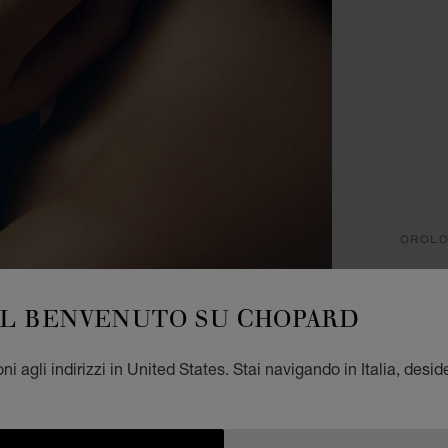
OROLO
HA
IL BENVENUTO SU CHOPARD
36 MM
€ 6
i agli indirizzi in United States. Stai navigando in Italia, desid
REG