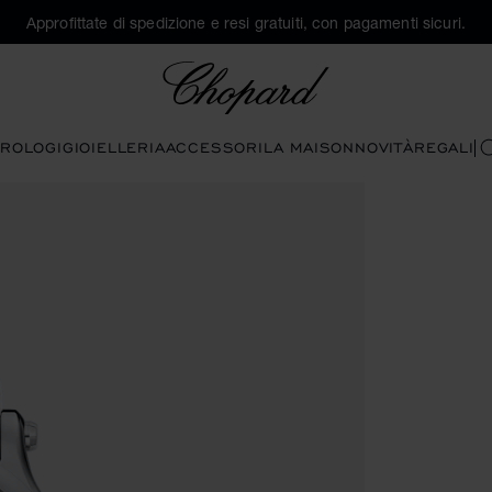
Approfittate di spedizione e resi gratuiti, con pagamenti sicuri.
Chopard
ROLOGI
GIOIELLERIA
ACCESSORI
LA MAISON
NOVITÀ
REGALI
C
prire la galleria)