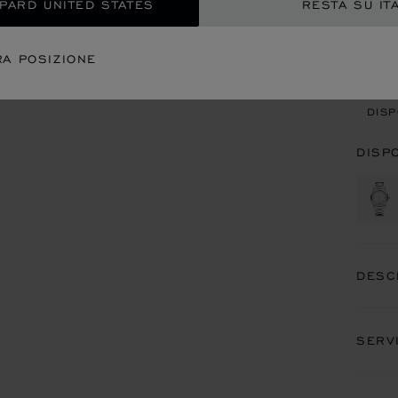
OPARD UNITED STATES
RESTA SU IT
CON
RA POSIZIONE
APP
DISP
DISP
DESC
SERV