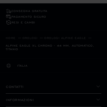
CONSEGNA GRATUITA
PAGAMENTO SICURO
RESI E CAMBI
HOME
OROLOGI
OROLOGI ALPINE EAGLE
ALPINE EAGLE XL CHRONO - 44 MM, AUTOMATICO,
TITANIO
ITALIA
LOCALIZZAZIONE (CAMBIA PAESE)
CAMBIA PAESE
CONTATTI
INFORMAZIONI