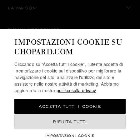
LA MAISON
RIMANI AGGIORNATO
IMPOSTAZIONI COOKIE SU
CHOPARD.COM
Cliccando su “Accetta tutti i cookie”, l'utente accetta di
ISCRIVITI ALLA NEWSLETTER
memorizzare i cookie sul dispositivo per migliorare la
navigazione del sito, analizzare l'utilizzo del sito e
assistere nelle nostre attività di marketing. Abbiamo
aggiornato la nostra
politica sulla privacy
POLITICA SULLA PRIVACY
ACCETTA TUTTI I COOKIE
POLITICA SUI COOKIE
TERMINI D'USO SEL SITO WEB
€ 27,300
RIFIUTA TUTTI
CONDIZIONI DI VENDITA
IMPOSTAZIONI COOKIE
LINEA DI ALLERTA
REGISTRA IL TUO INTERESSE