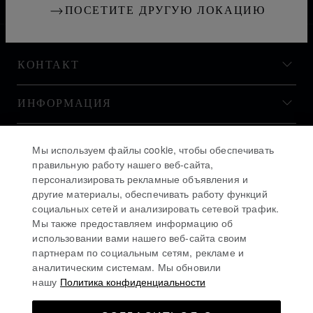
РОССИЯ
ЛОКАЛИЗАЦИЯ (ИЗМЕНИТЬ СТРАНУ)
ИЗМЕНИТЬ СТРАНУ
ПОСЕТИТЕ ДРУГУЮ ЛОКАЦИЮ
КОНТАКТ
ИНФОРМАЦИЯ
ИСТОРИЯ
Мы используем файлы cookie, чтобы обеспечивать
правильную работу нашего веб-сайта,
персонализировать рекламные объявления и
ОСТАВАЙТЕСЬ В КУРСЕ
другие материалы, обеспечивать работу функций
социальных сетей и анализировать сетевой трафик.
Мы также предоставляем информацию об
использовании вами нашего веб-сайта своим
партнерам по социальным сетям, рекламе и
аналитическим системам. Мы обновили
ПОДПИСАТЬСЯ НА РАССЫЛКУ
нашу
Политика конфиденциальности