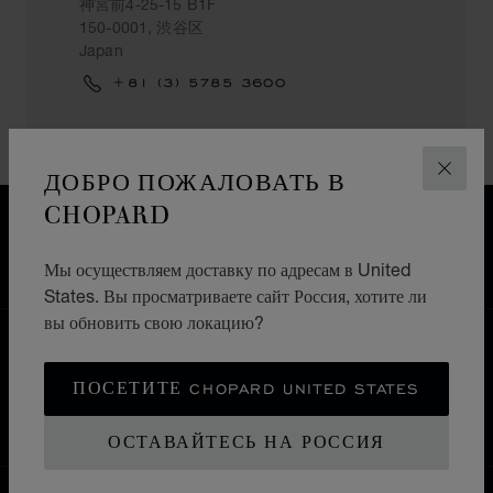
神宮前4-25-15 B1F
150-0001, 渋谷区
Japan
+81 (3) 5785 3600
ДОБРО ПОЖАЛОВАТЬ В
ЗАКР
CHOPARD
БЕСПЛАТНАЯ ДОСТАВКА
БЕЗОПАСНАЯ ОПЛАТА
Мы осуществляем доставку по адресам в United
ВОЗВРАТ И ОБМЕН
States. Вы просматриваете сайт Россия, хотите ли
вы обновить свою локацию?
ГЛАВНАЯ СТРАНИЦА
ПОИСК БУТИКА
ВСЕ БУТИКИ
АЗИЯ И ОКЕАНИЯ
ЯПОНИЯ
ПОСЕТИТЕ CHOPARD UNITED STATES
渋谷区
ОСТАВАЙТЕСЬ НА РОССИЯ