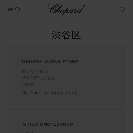
Chopard
ОТКРЫТЬ МЕНЮ
ПОИСК
My W
渋谷区
YOSHIDA WATCH STORE
幡ヶ谷 2-13-5
151-0072, 渋谷区
Japan
+81 (3) 3342 1111
ISHIDA OMOTESANDO