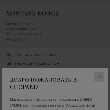
MONTANA BIJOUX
Rue du Prado 16
Case Postale 1050
3963, Crans-Montana
Switzerland
+41 (27) 481 11 69
THEINTZJP@BLUEWIN.CH
ПОЛУЧИТЕ УКАЗАНИЯ
ДОБРО ПОЖАЛОВАТЬ В
ЗАКР
КАТЕГОРИИ
CHOPARD
Смотреть
Мы осуществляем доставку по адресам в United
Ювелирные изделия
States. Вы просматриваете сайт Россия, хотите ли