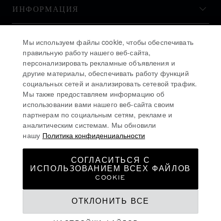
ИНФОРМАЦИЯ
ИСТОРИЯ
Мы используем файлы cookie, чтобы обеспечивать
правильную работу нашего веб-сайта,
персонализировать рекламные объявления и
ОСТАВАЙТЕСЬ В КУРСЕ
другие материалы, обеспечивать работу функций
социальных сетей и анализировать сетевой трафик.
Мы также предоставляем информацию об
использовании вами нашего веб-сайта своим
партнерам по социальным сетям, рекламе и
аналитическим системам. Мы обновили
ПОДПИСАТЬСЯ НА РАССЫЛКУ
нашу
Политика конфиденциальности
СОГЛАСИТЬСЯ С
ИСПОЛЬЗОВАНИЕМ ВСЕХ ФАЙЛОВ
ПОЛИТИКА КОНФИДЕНЦИАЛЬНОСТИ
COOKIE
ПОЛИТИКА ИСПОЛЬЗОВАНИЯ ФАЙЛОВ COOKIE
ОТКЛОНИТЬ ВСЕ
УСЛОВИЯ ИСПОЛЬЗОВАНИЯ ВЕБ-САЙТА