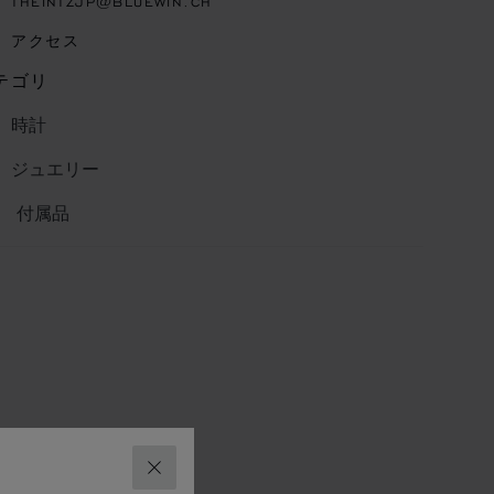
THEINTZJP@BLUEWIN.CH
アクセス
テゴリ
時計
ジュエリー
付属品
閉じる