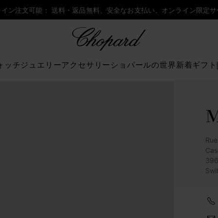
ライン注文可能： 送料・返品無料、安全なお支払い、オンライン限定サ
Chopard
ォッチ
ジュエリー
アクセサリー
ショパールの世界
新着
ギフト
M
Rue
Cas
396
Swi