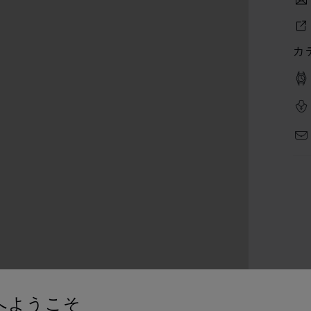
カ
へようこそ