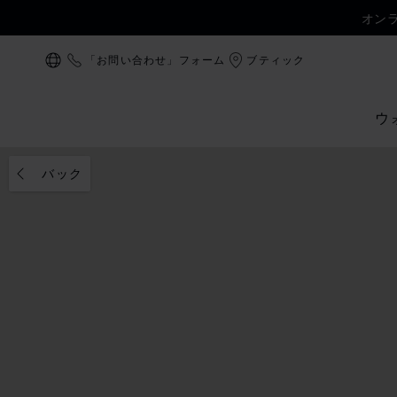
オン
「お問い合わせ」フォーム
ブティック
ローカリゼーション (国の変更)
ウ
バック