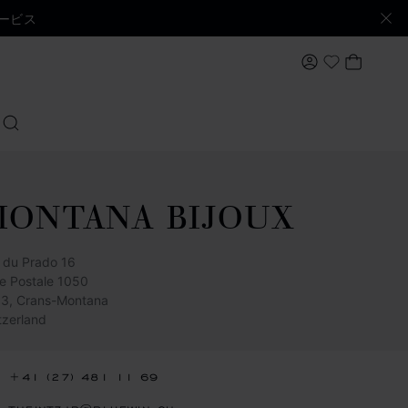
ービス
マイアカウン
マイバ
My Wishlis
検索する
ONTANA BIJOUX
 du Prado 16
e Postale 1050
3, Crans-Montana
tzerland
+41 (27) 481 11 69