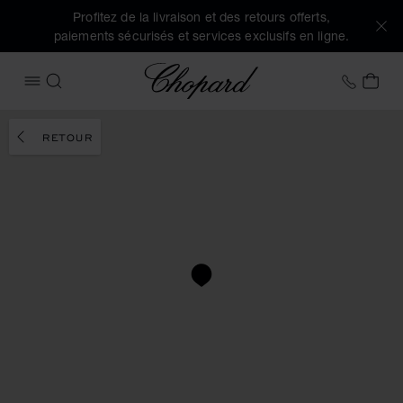
Profitez de la livraison et des retours offerts,
paiements sécurisés et services exclusifs en ligne.
Chopard
+33 1
MON
OUVRIR LE MENU
RECHERCHER
RETOUR