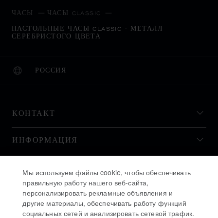
ЧАСЫ
ЧАСЫ CLASSIC
НАСТОЛЬНЫЕ ЧАСЫ CLASSIC - МЕТАЛЛ
СЕРЕБРИСТОГО ЦВЕТА
РОССИЯ
ЛОКАЛИЗАЦИЯ (ИЗМЕНИТЬ СТРАНУ)
ИЗМЕНИТЬ СТРАНУ
КОНТАКТ
ИНФОРМАЦИЯ
ИСТОРИЯ
Мы используем файлы cookie, чтобы обеспечивать
правильную работу нашего веб-сайта,
персонализировать рекламные объявления и
ОСТАВАЙТЕСЬ В КУРСЕ
другие материалы, обеспечивать работу функций
социальных сетей и анализировать сетевой трафик.