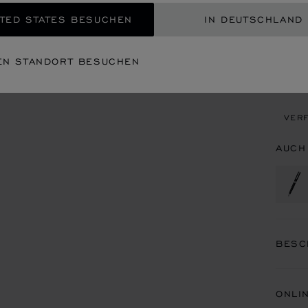
ZUM
TED STATES BESUCHEN
IN DEUTSCHLAND
EIN
EN STANDORT BESUCHEN
TERM
VERF
AUCH
BESC
ONLI