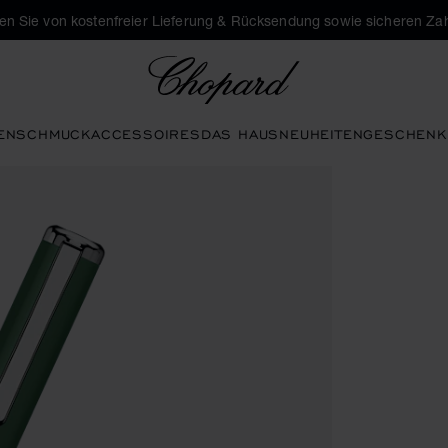
eren Sie von kostenfreier Lieferung & Rücksendung sowie sicheren Za
Chopard
EN
SCHMUCK
ACCESSOIRES
DAS HAUS
NEUHEITEN
GESCHENK
ren, um die Galerie zu öffnen)