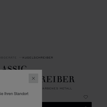
IBGERÄTE
KUGELSCHREIBER
ASSIC
UGELSCHREIBER
SCHLIESSEN
HARZ IN GRÜN – SILBERFARBENES METALL
ie Ihren Standort
96