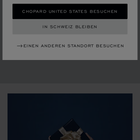
TANZENDEN DIAMANTEN
CHOPARD UNITED STATES BESUCHEN
Mitte der Siebzigerjahre revolutionierte Chopard die
konventionelle Luxus-Uhren- und Schmuckfertigung
IN SCHWEIZ BLEIBEN
und läutete eine Ära ein, die von der Emanzipation der
Frau und der Liberalisierung der Gesellschaft geprägt
war. Das Unternehmen blickt auf eine glorreiche
EINEN ANDEREN STANDORT BESUCHEN
Vergangenheit zurück, die seine Identität formte.
00:02
02:11