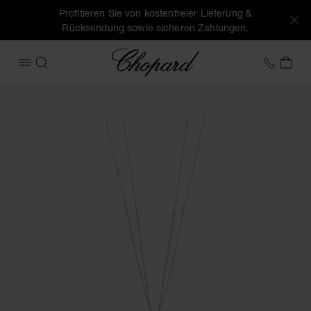
Profitieren Sie von kostenfreier Lieferung &
Rücksendung sowie sicheren Zahlungen.
Chopard
+41 2
MEI
MENÜ ÖFFNEN
SUCHEN
Produktbilder Happy Diamonds Icons Joaillerie (Schaltfläch