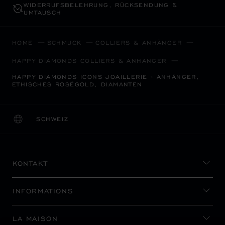
WIDERRUFS­BELEHRUNG, RÜCKSENDUNG &
UMTAUSCH
HOME
SCHMUCK
COLLIERS & ANHÄNGER
HAPPY DIAMONDS COLLIERS & ANHÄNGER
HAPPY DIAMONDS ICONS JOAILLERIE - ANHÄNGER,
ETHISCHES ROSÉGOLD, DIAMANTEN
SCHWEIZ
LOKALISIERUNG (LAND ÄNDERN)
LAND ÄNDERN
KONTAKT
INFORMATIONS
LA MAISON