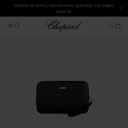
Disfrute de envío y devoluciones gratuitos, con pagos
seguros.
Chopard
+34 9
MI 
ABRIR MENÚ
BUSCAR
Imágenes del producto Bolso de mano pequeño Classic (acti