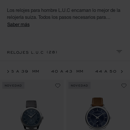
Los relojes para hombre L.U.C encarnan lo mejor de la
relojería suiza. Todos los pasos necesarios para
manufacturar un reloj L.U.C tienen lugar en los talleres
Saber más
de la Casa en Fleurier y Ginebra. Estos excepcionales
relojes para hombre, fruto de un meticuloso trabajo
artesanal, satisfacen las aspiraciones del hombre
contemporáneo.
(28)
RELOJES L.U.C
CLASI
36 A 39 MM
40 A 43 MM
44 A 50 MM
NOVEDAD
NOVEDAD