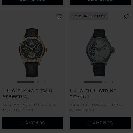
EDICIÓN LIMITADA
IR A LA DIAPOSITIVA 1
IR A LA DIAPOSITIVA 2
IR A LA DIAPOSITIVA 3
IR A LA DIAPOSITI
IR A LA DI
IR A LA
L.U.C FLYING T TWIN
L.U.C FULL STRIKE
PERPETUAL
TITANIUM
40.5 MM, AUTOMÁTICO, ORO
42.5 MM, MANUAL, TITANIO
AMARILLO ÉTICO
CERAMIZADO
LLÁMENOS
LLÁMENOS