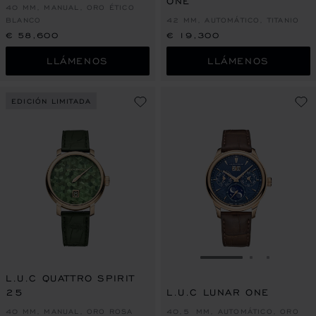
ONE
40 MM, MANUAL, ORO ÉTICO
BLANCO
42 MM, AUTOMÁTICO, TITANIO
€ 58,600
€ 19,300
LLÁMENOS
LLÁMENOS
EDICIÓN LIMITADA
IR A LA DIAPOSITI
IR A LA DI
IR A LA
L.U.C QUATTRO SPIRIT
25
L.U.C LUNAR ONE
40 MM, MANUAL, ORO ROSA
40,5 MM, AUTOMÁTICO, ORO