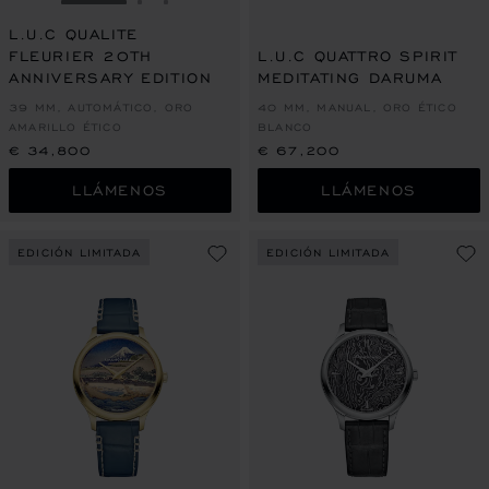
IR A LA DIAPOSITIVA 1
IR A LA DIAPOSITIVA 2
IR A LA DIAPOSITIVA 3
L.U.C QUALITE
FLEURIER 20TH
L.U.C QUATTRO SPIRIT
ANNIVERSARY EDITION
MEDITATING DARUMA
39 MM, AUTOMÁTICO, ORO
40 MM, MANUAL, ORO ÉTICO
AMARILLO ÉTICO
BLANCO
€ 34,800
€ 67,200
LLÁMENOS
LLÁMENOS
EDICIÓN LIMITADA
EDICIÓN LIMITADA