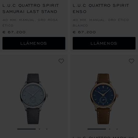
L.U.C QUATTRO SPIRIT
L.U.C QUATTRO SPIRIT
SAMURAI LAST STAND
ENSO
40 MM, MANUAL, ORO ROSA
40 MM, MANUAL, ORO ÉTICO
ÉTICO
BLANCO
€ 67,200
€ 67,200
LLÁMENOS
LLÁMENOS
IR A LA DIAPOSITIVA 1
IR A LA DIAPOSITIVA 2
IR A LA DIAPOSITIVA 3
IR A LA DIAPOSITI
IR A LA DI
IR A LA