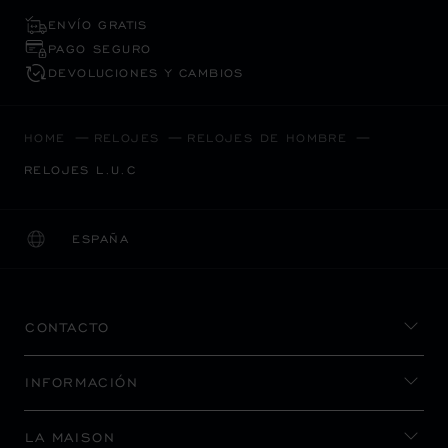
ENVÍO GRATIS
PAGO SEGURO
DEVOLUCIONES Y CAMBIOS
HOME
RELOJES
RELOJES DE HOMBRE
RELOJES L.U.C
ESPAÑA
LOCALIZACIÓN (CAMBIAR PAÍS)
CAMBIAR PAÍS
CONTACTO
INFORMACIÓN
LA MAISON