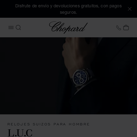
Disfrute de envío y devoluciones gratuitos, con pagos
seguros.
Chopard
+34 9
MI 
ABRIR MENÚ
BUSCAR
RELOJES SUIZOS PARA HOMBRE
L.U.C