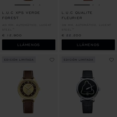
IR A LA DIAPOSITIVA 1
IR A LA DIAPOSITIVA 2
IR A LA DIAPOSITIVA 3
IR A LA DIAPOSITI
IR A LA DI
IR A LA
L.U.C XPS VERDE
L.U.C QUALITE
FOREST
FLEURIER
40 MM, AUTOMÁTICO, LUCENT
39 MM, AUTOMÁTICO, LUCENT
STEEL™
STEEL™
€ 12,900
€ 22,200
LLÁMENOS
LLÁMENOS
EDICIÓN LIMITADA
EDICIÓN LIMITADA