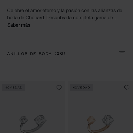
Celebre el amor eterno y la pasión con las alianzas de
boda de Chopard. Descubra la completa gama de
lujosas alianzas de boda de nuestras colecciones
Saber más
icónicas: Ice Cube, Chopardissimo y la colección de
alianzas de lujo Timeless.
(36)
ANILLOS DE BODA
CLASI
NOVEDAD
NOVEDAD