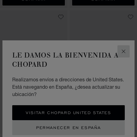
LE DAMOS LA BIENVENIDA A
CERR
CHOPARD
Realizamos envíos a direcciones de United States.
Está navegando en España, ¿desea actualizar su
IR A LA DIAPOSITIVA 1
IR A LA DIAPOSITIVA 2
IR A LA DIAPOSITIVA 3
IR A LA DIAPOSITI
IR A LA DI
IR A LA
ICE CUBE
ICE CUBE
ubicación?
ANILLO, ORO AMARILLO ÉTICO,
ANILLO, ORO BLANCO ÉTICO,
DIAMANTE
DIAMANTES
VISITAR CHOPARD UNITED STATES
€ 2,420
€ 3,100
COMPRAR
COMPRAR
PERMANECER EN ESPAÑA