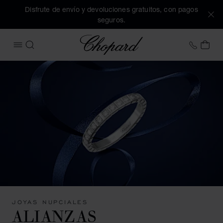
Disfrute de envío y devoluciones gratuitos, con pagos
seguros.
Chopard
+34 9
MI 
ABRIR MENÚ
BUSCAR
JOYAS NUPCIALES
ALIANZAS