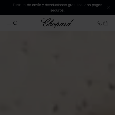
Disfrute de envío y devoluciones gratuitos, con pagos
seguros.
Chopard
+34 9
MI 
ABRIR MENÚ
BUSCAR