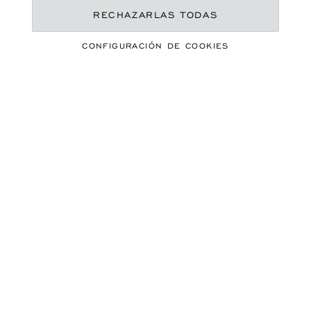
RECHAZARLAS TODAS
UNA ESTACIÓN VIBRANTE
ESENCIALES DE
CONFIGURACIÓN DE COOKIES
VERANO
DESCUBRA NUESTRA SELECCIÓN
Carrusel de productos
NOVEDAD