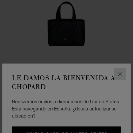
LE DAMOS LA BIENVENIDA A
CERR
CHOPARD
Realizamos envíos a direcciones de United States.
IR A LA DIAPOSITIVA 1
IR A LA DIAPOSITIVA 2
IR A LA DIAPOSITIVA 
Está navegando en España, ¿desea actualizar su
MICROBOLSO DIAMOND TOTE
ubicación?
PIEL DE BECERRO NEGRA GRANEADA
€ 1,420