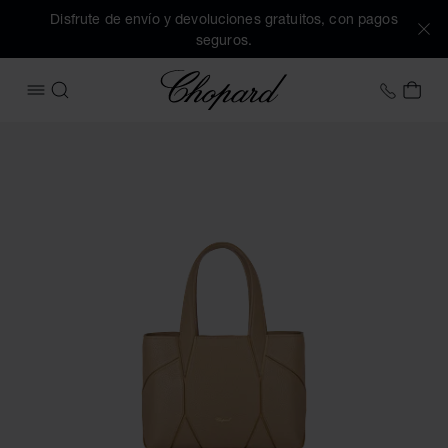
Disfrute de envío y devoluciones gratuitos, con pagos
seguros.
Chopard
+34 9
MI 
ABRIR MENÚ
BUSCAR
Imágenes del producto Minibolso Diamond Tote (active los 