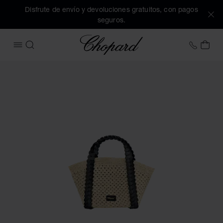
Disfrute de envío y devoluciones gratuitos, con pagos
seguros.
Chopard
+34 9
MI 
ABRIR MENÚ
BUSCAR
Imágenes del producto Bolso Happy Hearts Small Tote (acti