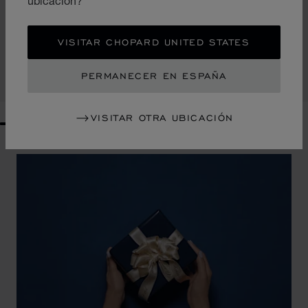
ubicación?
IR A LA DIAPOSITIVA 1
IR A LA DIAPOSITIVA 2
IR A LA DIAPOSITIVA 
BOLSO TOTE MINI HAPPY HEARTS
VISITAR CHOPARD UNITED STATES
RAFIA CON PIEL NEGRA
€ 730
PERMANECER EN ESPAÑA
COMPRAR
VISITAR OTRA UBICACIÓN
GO TO SLIDE 1
GO TO SLIDE 2
GO TO SLIDE 3
GO TO SLIDE 4
GO TO SLIDE 5
GO TO SLIDE 6
GO TO SLIDE 7
GO TO SLIDE 8
GO TO SLIDE 9
GO TO SLIDE 10