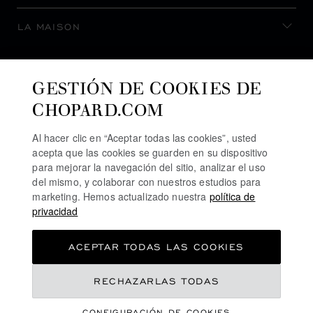
LA MAISON
MANTENERSE AL DÍA
GESTIÓN DE COOKIES DE
CHOPARD.COM
Al hacer clic en “Aceptar todas las cookies”, usted
acepta que las cookies se guarden en su dispositivo
SUSCRIBIRSE AL BOLETÍN
para mejorar la navegación del sitio, analizar el uso
del mismo, y colaborar con nuestros estudios para
marketing. Hemos actualizado nuestra
política de
privacidad
POLÍTICA DE PRIVACIDAD
ACEPTAR TODAS LAS COOKIES
POLÍTICA DE COOKIES
TÉRMINOS DE USO SEL SITIO WEB
RECHAZARLAS TODAS
TÉRMINOS DE VENTA
CONFIGURACIÓN DE COOKIES