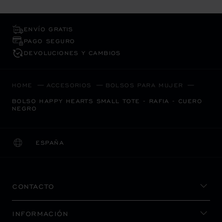
ENVÍO GRATIS
PAGO SEGURO
DEVOLUCIONES Y CAMBIOS
HOME
ACCESORIOS
BOLSOS PARA MUJER
BOLSO HAPPY HEARTS SMALL TOTE - RAFIA - CUERO
NEGRO
ESPAÑA
LOCALIZACIÓN (CAMBIAR PAÍS)
CAMBIAR PAÍS
CONTACTO
INFORMACIÓN