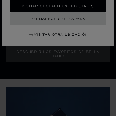
La campaña "Sculpted by Light" anuncia un nuevo
VISITAR CHOPARD UNITED STATES
capítulo de la icónica colección Ice Cube de Chopard.
La embajadora de la Maison, Bella Hadid, brilla con un
PERMANECER EN ESPAÑA
glamour atrevido frente a un horizonte urbano abstracto
que resplandece con la luminosidad pixelada de una
VISITAR OTRA UBICACIÓN
ciudad por la noche.
DESCUBRIR LOS FAVORITOS DE BELLA
HADID