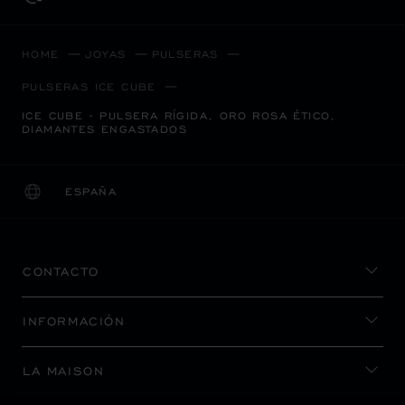
HOME
JOYAS
PULSERAS
PULSERAS ICE CUBE
ICE CUBE - PULSERA RÍGIDA, ORO ROSA ÉTICO,
DIAMANTES ENGASTADOS
ESPAÑA
LOCALIZACIÓN (CAMBIAR PAÍS)
CAMBIAR PAÍS
CONTACTO
INFORMACIÓN
LA MAISON