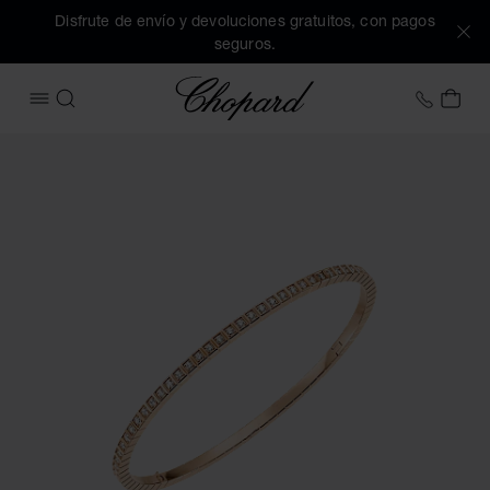
Disfrute de envío y devoluciones gratuitos, con pagos
seguros.
Chopard
+34 9
MI 
ABRIR MENÚ
BUSCAR
Imágenes del producto Ice Cube (active los botones para ab