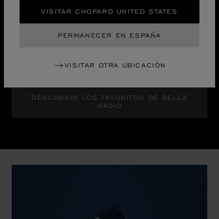
La campaña "Sculpted by Light" anuncia un nuevo
VISITAR CHOPARD UNITED STATES
capítulo de la icónica colección Ice Cube de Chopard.
La embajadora de la Maison, Bella Hadid, brilla con un
PERMANECER EN ESPAÑA
glamour atrevido frente a un horizonte urbano abstracto
que resplandece con la luminosidad pixelada de una
VISITAR OTRA UBICACIÓN
ciudad por la noche.
DESCUBRIR LOS FAVORITOS DE BELLA
HADID