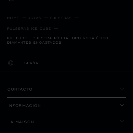
HOME
JOYAS
PULSERAS
PULSERAS ICE CUBE
ICE CUBE - PULSERA RÍGIDA, ORO ROSA ÉTICO,
DIAMANTES ENGASTADOS
ESPAÑA
LOCALIZACIÓN (CAMBIAR PAÍS)
CAMBIAR PAÍS
CONTACTO
INFORMACIÓN
LA MAISON