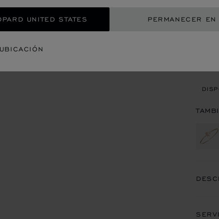
TAM
OPARD UNITED STATES
PERMANECER EN
CON
 UBICACIÓN
CITA
DISP
TAMB
DESC
SERV