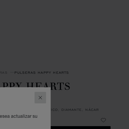
RAS
PULSERAS HAPPY HEARTS
APPY HEARTS
INGS
CERRAR
RA RÍGIDA, ORO ROSA ÉTICO, DIAMANTE, NÁCAR
esea actualizar su
€ 4,250
IR DE