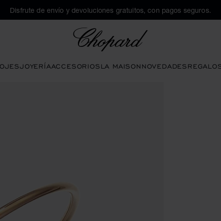
Disfrute de envío y devoluciones gratuitos, con pagos seguros.
Chopard
OJES
JOYERÍA
ACCESORIOS
LA MAISON
NOVEDADES
REGALO
nes para abrir la galería)