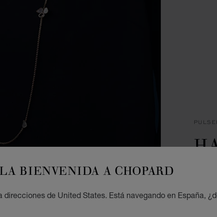
PULSE
H
W
LA BIENVENIDA A CHOPARD
PULSE
 direcciones de United States. Está navegando en España, ¿d
A PART