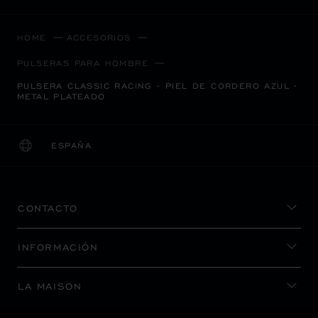
HOME
ACCESORIOS
PULSERAS PARA HOMBRE
PULSERA CLASSIC RACING - PIEL DE CORDERO AZUL -
METAL PLATEADO
ESPAÑA
LOCALIZACIÓN (CAMBIAR PAÍS)
CAMBIAR PAÍS
CONTACTO
INFORMACIÓN
LA MAISON