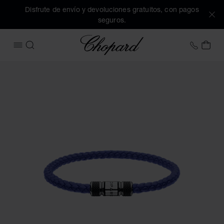
Disfrute de envío y devoluciones gratuitos, con pagos
seguros.
Chopard
+34 9
MI 
ABRIR MENÚ
BUSCAR
Imágenes del producto Pulsera Classic Racing (active los bo