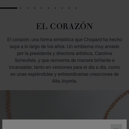
GO TO SLIDE 1
GO TO SLIDE 2
GO TO SLIDE 3
GO TO SLIDE 4
GO TO SLIDE 5
GO TO SLIDE 6
GO TO SLIDE 7
GO TO SLIDE 8
GO TO SLIDE 9
GO TO SLIDE 10
EL CORAZÓN
El corazón: una forma simbólica que Chopard ha hecho
suya a lo largo de los años. Un emblema muy amado
por la presidenta y directora artística, Caroline
Scheufele, y que reinventa de manera brillante e
incansable, tanto en versiones para el día a día, como
en unas espléndidas y extraordinarias creaciones de
Alta Joyería.