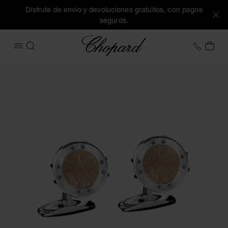
Disfrute de envío y devoluciones gratuitos, con pagos
seguros.
Chopard
+34 9
MI 
ABRIR MENÚ
BUSCAR
Imágenes del producto Gemelos Alpine Eagle (active los bot