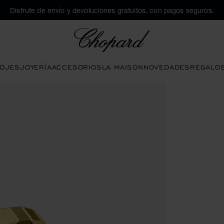
Disfrute de envío y devoluciones gratuitos, con pagos seguros.
Chopard
OJES
JOYERÍA
ACCESORIOS
LA MAISON
NOVEDADES
REGALO
rir la galería)