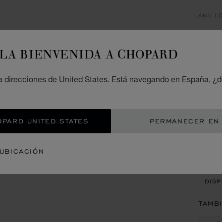
ANILL
IC
LA BIENVENIDA A CHOPARD
ANILL
A PART
 direcciones de United States. Está navegando en España, ¿d
TAM
OPARD UNITED STATES
PERMANECER EN
CON
 UBICACIÓN
CITA
DISP
TAMB