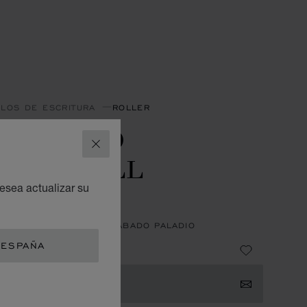
ULOS DE ESCRITURA
ROLLER
OLÍGRAFO
CERRAR
OLLERBALL
ESCIA
esea actualizar su
 DE CARBONO AZUL - ACABADO PALADIO
 ESPAÑA
15
IFICARME