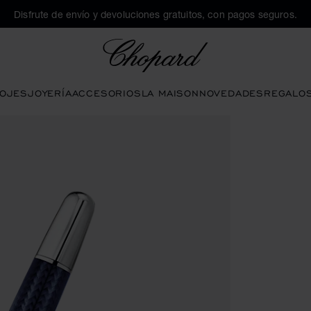
Disfrute de envío y devoluciones gratuitos, con pagos seguros.
Chopard
OJES
JOYERÍA
ACCESORIOS
LA MAISON
NOVEDADES
REGALO
os botones para abrir la galería)