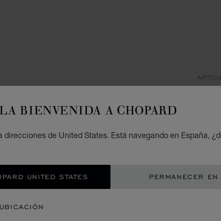
ARTÍC
B
LA BIENVENIDA A CHOPARD
R
BR
 direcciones de United States. Está navegando en España, ¿d
FIBRA
OPARD UNITED STATES
PERMANECER EN
€ 7
NOT
 UBICACIÓN