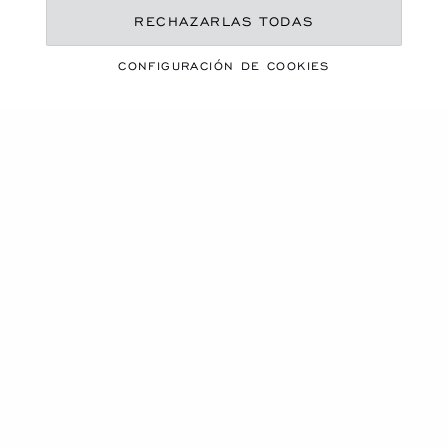
RECHAZARLAS TODAS
UNA ESTACIÓN VIBRANTE
ESENCIALES DE
CONFIGURACIÓN DE COOKIES
VERANO
DESCUBRA NUESTRA SELECCIÓN
Carrusel de productos
NOVEDAD