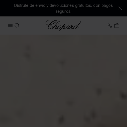
Disfrute de envío y devoluciones gratuitos, con pagos
seguros.
Chopard
+34 9
MI 
ABRIR MENÚ
BUSCAR