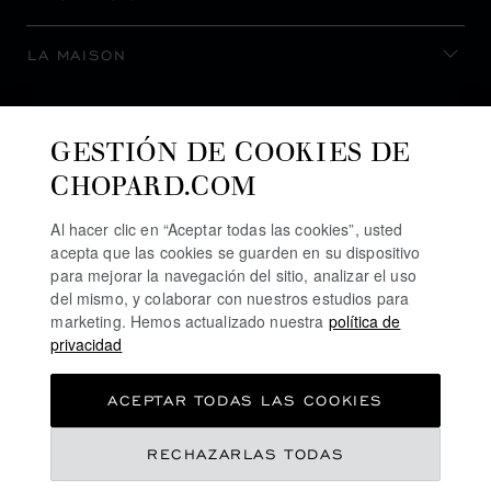
LA MAISON
MANTENERSE AL DÍA
GESTIÓN DE COOKIES DE
CHOPARD.COM
Al hacer clic en “Aceptar todas las cookies”, usted
acepta que las cookies se guarden en su dispositivo
SUSCRIBIRSE AL BOLETÍN
para mejorar la navegación del sitio, analizar el uso
del mismo, y colaborar con nuestros estudios para
marketing. Hemos actualizado nuestra
política de
privacidad
POLÍTICA DE PRIVACIDAD
ACEPTAR TODAS LAS COOKIES
POLÍTICA DE COOKIES
TÉRMINOS DE USO SEL SITIO WEB
RECHAZARLAS TODAS
TÉRMINOS DE VENTA