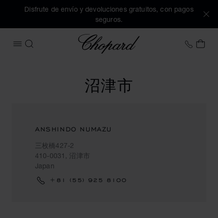
Disfrute de envío y devoluciones gratuitos, con pagos
seguros.
Chopard
+34 9
MI 
ABRIR MENÚ
BUSCAR
沼津市
ANSHINDO NUMAZU
三枚橋427-2
410-0031, 沼津市
Japan
+81 (55) 925 8100