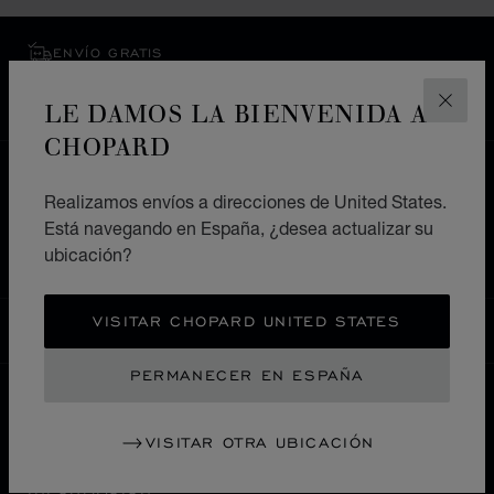
ENVÍO GRATIS
PAGO SEGURO
LE DAMOS LA BIENVENIDA A
DEVOLUCIONES Y CAMBIOS
CERR
CHOPARD
HOME
ENCUENTRE SU TIENDA
Realizamos envíos a direcciones de United States.
TODAS LAS TIENDAS
ASIA OCEANÍA
JAPÓN
Está navegando en España, ¿desea actualizar su
沼津市
ubicación?
VISITAR CHOPARD UNITED STATES
ESPAÑA
LOCALIZACIÓN (CAMBIAR PAÍS)
CAMBIAR PAÍS
PERMANECER EN ESPAÑA
CONTACTO
VISITAR OTRA UBICACIÓN
INFORMACIÓN