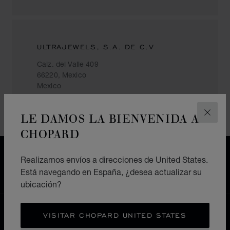
ULTRAJEWELS, S.A. DE C.V
Calz. del Valle 409
66220, Mexico
Mexico
LE DAMOS LA BIENVENIDA A
CERR
CHOPARD
ENVÍO GRATIS
Realizamos envíos a direcciones de United States.
PAGO SEGURO
Está navegando en España, ¿desea actualizar su
DEVOLUCIONES Y CAMBIOS
ubicación?
HOME
ENCUENTRE SU TIENDA
VISITAR CHOPARD UNITED STATES
TODAS LAS TIENDAS