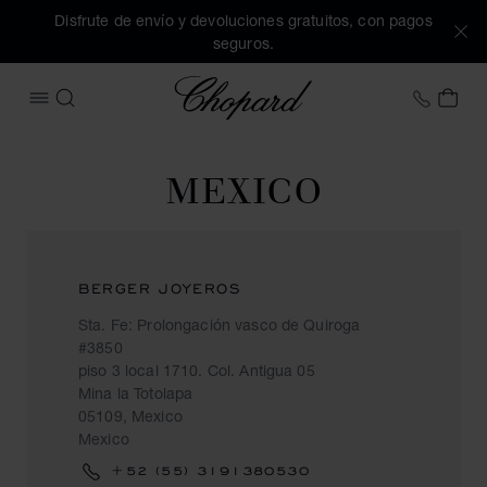
Disfrute de envío y devoluciones gratuitos, con pagos
seguros.
Chopard
+34 9
MI 
ABRIR MENÚ
BUSCAR
MEXICO
BERGER JOYEROS
Sta. Fe: Prolongación vasco de Quiroga
#3850
piso 3 local 1710. Col. Antigua 05
Mina la Totolapa
05109, Mexico
Mexico
+52 (55) 3191380530