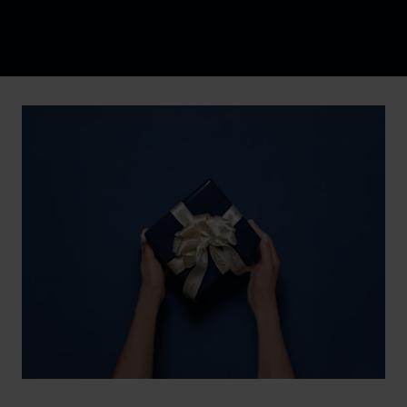
Discover Chopard L.U.C flying tourbillon watch: 50-pie