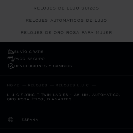
RELOJES DE LUJO SUIZOS
RELOJES AUTOMÁTICOS DE LUJO
RELOJES DE ORO ROSA PARA MUJER
ENVÍO GRATIS
PAGO SEGURO
DEVOLUCIONES Y CAMBIOS
HOME
RELOJES
RELOJES L.U.C
L.U.C FLYING T TWIN LADIES - 35 MM, AUTOMÁTICO,
ORO ROSA ÉTICO, DIAMANTES
ESPAÑA
LOCALIZACIÓN (CAMBIAR PAÍS)
CAMBIAR PAÍS