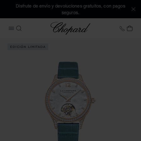
Disfrute de envío y devoluciones gratuitos, con pagos
seguros.
Chopard
+34 9
MI 
ABRIR MENÚ
BUSCAR
Imágenes del producto L.U.C Flying T Twin Ladies (active lo
EDICIÓN LIMITADA