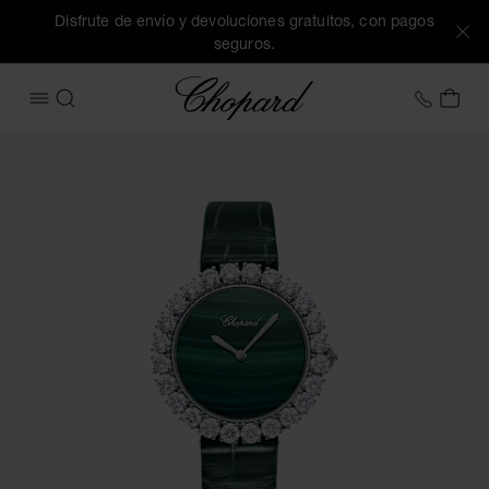
Disfrute de envío y devoluciones gratuitos, con pagos
seguros.
Chopard
+34 9
MI 
ABRIR MENÚ
BUSCAR
Imágenes del producto L'Heure du Diamant Vintage (active l