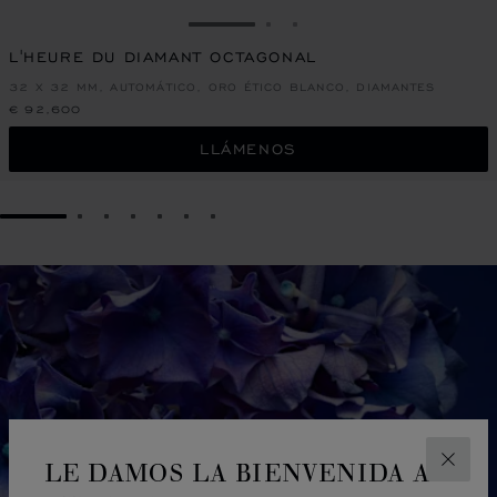
IR A LA DIAPOSITIVA 1
IR A LA DIAPOSITIVA 2
IR A LA DIAPOSITIVA 
L'HEURE DU DIAMANT OCTAGONAL
32 X 32 MM, AUTOMÁTICO, ORO ÉTICO BLANCO, DIAMANTES
€ 92,600
LLÁMENOS
GO TO SLIDE 1
GO TO SLIDE 2
GO TO SLIDE 3
GO TO SLIDE 4
GO TO SLIDE 5
GO TO SLIDE 6
GO TO SLIDE 7
LE DAMOS LA BIENVENIDA A
CERR