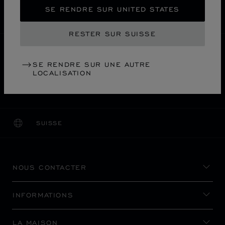
PAIEMENT SÉCURISÉ
SE RENDRE SUR UNITED STATES
RETOURS & ÉCHANGES
RESTER SUR SUISSE
ACCUEIL
LOCALISER UNE BOUTIQUE
SE RENDRE SUR UNE AUTRE
TOUTES LES BOUTIQUES
ASIE-OCÉANIE
LOCALISATION
名古屋市
JAPON
MITSUKOSHI NAGOYA
SUISSE
LOCALISATION (CHANGER DE PAYS)
CHANGER DE PAYS
NOUS CONTACTER
INFORMATIONS
LA MAISON