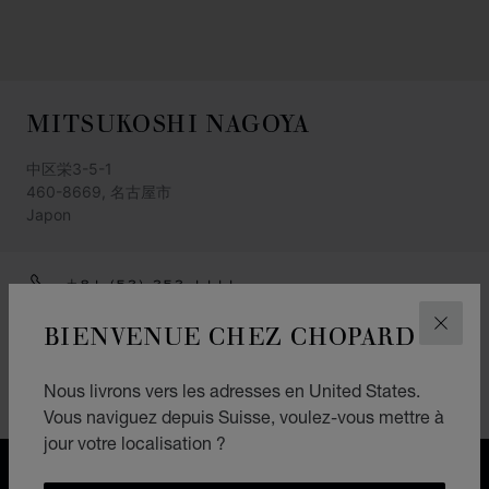
MITSUKOSHI NAGOYA
中区栄3-5-1
460-8669, 名古屋市
Japon
+81 (52) 252 1111
ITINÉRAIRE
BIENVENUE CHEZ CHOPARD
FERM
CATÉGORIES
Nous livrons vers les adresses en United States.
Montres
Vous naviguez depuis Suisse, voulez-vous mettre à
jour votre localisation ?
LIVRAISON OFFERTE