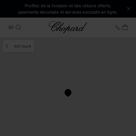
Profitez de la livraison et des retours offerts,
paiements sécurisés et services exclusifs en ligne.
Chopard
+41 2
MON
OUVRIR LE MENU
RECHERCHER
RETOUR