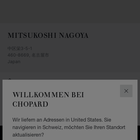
MITSUKOSHI NAGOYA
中区栄3-5-1
460-8669, 名古屋市
Japan
+81 (52) 252 1111
WILLKOMMEN BEI
ANFAHRTSBESCHREIBUNG
SCHLI
CHOPARD
KATEGORIEN
Montres
Wir liefern an Adressen in United States. Sie
navigieren in Schweiz, möchten Sie Ihren Standort
aktualisieren?
KOSTENLOSER VERSAND & LIEFERGEBIET