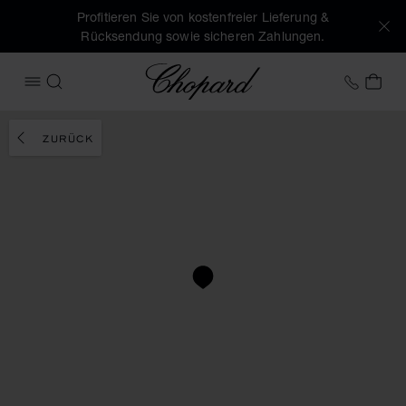
Profitieren Sie von kostenfreier Lieferung &
Rücksendung sowie sicheren Zahlungen.
Chopard
+41 2
MEI
MENÜ ÖFFNEN
SUCHEN
ZURÜCK