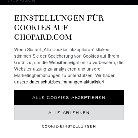
LA MAISON
EINSTELLUNGEN FÜR
AUF DEM LAUFENDEN BLEIBEN
COOKIES AUF
CHOPARD.COM
Wenn Sie auf „Alle Cookies akzeptieren“ klicken,
stimmen Sie der Speicherung von Cookies auf Ihrem
NEWSLETTER ABONNIEREN
Gerät zu, um die Websitenavigation zu verbessern, die
Websitenutzung zu analysieren und unsere
Marketingbemühungen zu unterstützen. Wir haben
unsere
datenschutzbestimmungen aktualisiert.
DATENSCHUTZRICHTLINIE
ALLE COOKIES AKZEPTIEREN
COOKIE-RICHTLINIE
NUTZUNGSBEDINGUNGEN FÜR DIE WEBSITE
ALLE ABLEHNEN
ALLGEMEINE GESCHÄFTSBEDINGUNGEN
COOKIE-EINSTELLUNGEN
ALERT-LINIE
©
2026
CHOPARD - ALLE RECHTE VORBEHALTEN