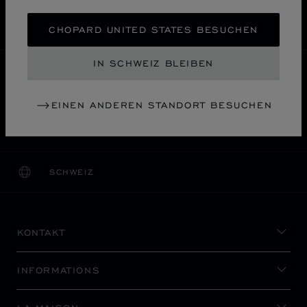
SICHERE BEZAHLUNG
WIDERRUFS­BELEHRUNG, RÜCKSENDUNG &
CHOPARD UNITED STATES BESUCHEN
UMTAUSCH
IN SCHWEIZ BLEIBEN
HOME
EINE BOUTIQUE FINDEN
ALLE GESCHÄFTE
ASIEN UND OZEANIEN
EINEN ANDEREN STANDORT BESUCHEN
名古屋市
JAPAN
MITSUKOSHI NAGOYA
SCHWEIZ
LOKALISIERUNG (LAND ÄNDERN)
LAND ÄNDERN
KONTAKT
INFORMATIONS