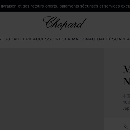
a livraison et des retours offerts, paiements sécurisés et services exclu
Chopard
RES
JOAILLERIE
ACCESSOIRES
LA MAISON
ACTUALITÉS
CADEA
M
中区
46
Jap