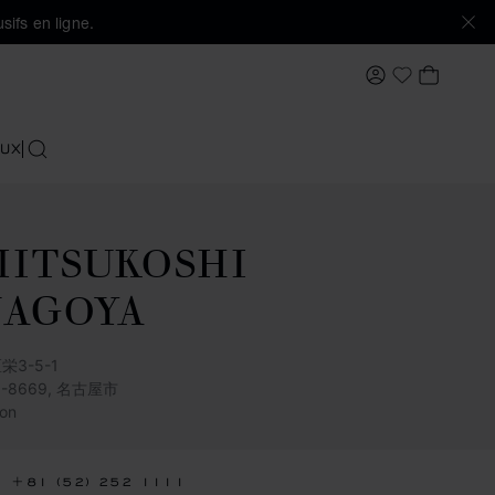
sifs en ligne.
MON COMPTE
MON PA
Ma Wishlis
UX
RECHERCHER
ITSUKOSHI
NAGOYA
栄3-5-1
0-8669, 名古屋市
on
+81 (52) 252 1111