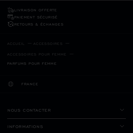
LIVRAISON OFFERTE
PAIEMENT SÉCURISÉ
RETOURS & ÉCHANGES
ACCUEIL
ACCESSOIRES
ACCESSOIRES POUR FEMME
PARFUMS POUR FEMME
FRANCE
LOCALISATION (CHANGER DE PAYS)
CHANGER DE PAYS
NOUS CONTACTER
INFORMATIONS