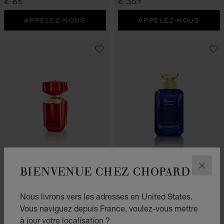
€ 65
€ 307
APPELEZ-NOUS
APPELEZ-NOUS
ALLER À LA DIAPOSITIVE 1
ALLER À LA DIAPOSITIVE 2
ALLER À LA DIAP
ALLER À 
BIENVENUE CHEZ CHOPARD
FERM
LOVE CHOPARD
PATCHOULI DE SUMATRA
EAU DE PARFUM 50 ML
EAU DE PARFUM 100 ML
Nous livrons vers les adresses en United States.
€ 96
€ 254
Vous naviguez depuis France, voulez-vous mettre
APPELEZ-NOUS
APPELEZ-NOUS
à jour votre localisation ?