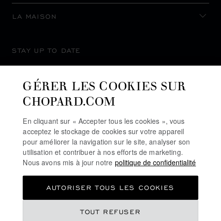
LA MAISON
STAY UP TO DATE
GÉRER LES COOKIES SUR
CHOPARD.COM
SUBSCRIBE NEWSLETTER
En cliquant sur « Accepter tous les cookies », vous
acceptez le stockage de cookies sur votre appareil
pour améliorer la navigation sur le site, analyser son
utilisation et contribuer à nos efforts de marketing.
POLITIQUE DE CONFIDENTIALITÉ
Nous avons mis à jour notre
politique de confidentialité
POLITIQUE DES COOKIES
AUTORISER TOUS LES COOKIES
CONDITIONS D'UTILISATION DU SITE
CGV
TOUT REFUSER
INDEX DE L’ÉGALITÉ PROFESSIONNELLE