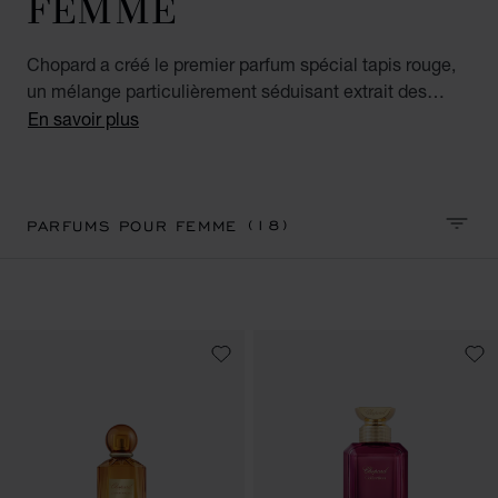
FEMME
Chopard a créé le premier parfum spécial tapis rouge,
un mélange particulièrement séduisant extrait des
roses les plus somptueuses au monde. Dégageant leur
En savoir plus
aura comme sur un tapis rouge, les senteurs naturelles
virevoltent et dansent dans l'air en produisant une
multitude d'émotions. Explorez nos parfums de luxe
pour femme emblématiques et trouvez celui qui vous
(18)
PARFUMS POUR FEMME
TRIER
convient.