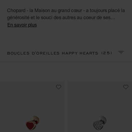
Chopard - la Maison au grand cœur - a toujours placé la
générosité et le souci des autres au coeur de ses
valeurs. Alliance parfaite du cœur-talisman et des
En savoir plus
diamants mobiles emblématiques de Chopard, la
collection Happy Hearts réunit toutes les femmes au
grand cœur à travers le monde. Découvrez notre
collection de boucles d'oreilles pour femme Happy
(25)
BOUCLES D'OREILLES HAPPY HEARTS
TRIER
Hearts. Little diamonds do great things