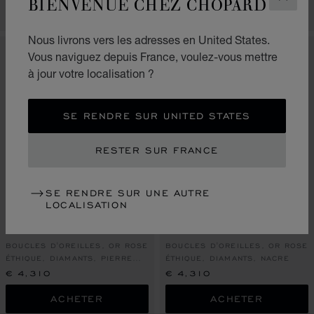
BIENVENUE CHEZ CHOPARD
FERM
ACHETER
APPELEZ-NOUS
Nous livrons vers les adresses en United States.
Vous naviguez depuis France, voulez-vous mettre
à jour votre localisation ?
SE RENDRE SUR UNITED STATES
RESTER SUR FRANCE
SE RENDRE SUR UNE AUTRE
LOCALISATION
ALLER À LA DIAPOSITIVE 1
ALLER À LA DIAPOSITIVE 2
ALLER À LA DIAPOSITIVE 3
ALLER À LA DIAPO
ALLER À L
ALLER À
HAPPY HEARTS
HAPPY HEARTS
BOUCLES D'OREILLES, OR ROSE
BOUCLES D'OREILLES, OR ROSE
ÉTHIQUE, DIAMANTS, PIERRE
ÉTHIQUE, DIAMANTS, NACRE
ROUGE
€ 4,310
€ 4,310
ACHETER
ACHETER