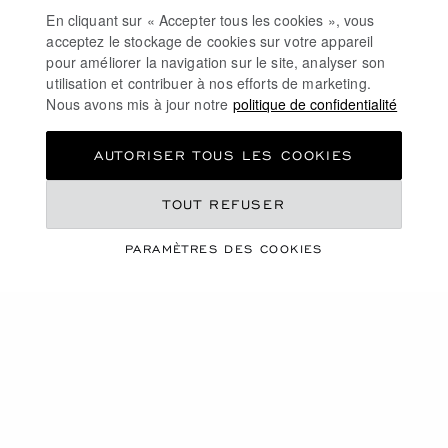
PAIEMENT SÉCURISÉ
En cliquant sur « Accepter tous les cookies », vous
RETOURS & ÉCHANGES
acceptez le stockage de cookies sur votre appareil
pour améliorer la navigation sur le site, analyser son
utilisation et contribuer à nos efforts de marketing.
ACCUEIL
JOAILLERIE
BOUCLES D'OREILLES
Nous avons mis à jour notre
politique de confidentialité
BOUCLES D'OREILLES HAPPY HEARTS
AUTORISER TOUS LES COOKIES
FRANCE
TOUT REFUSER
LOCALISATION (CHANGER DE PAYS)
CHANGER DE PAYS
PARAMÈTRES DES COOKIES
NOUS CONTACTER
INFORMATIONS
LA MAISON