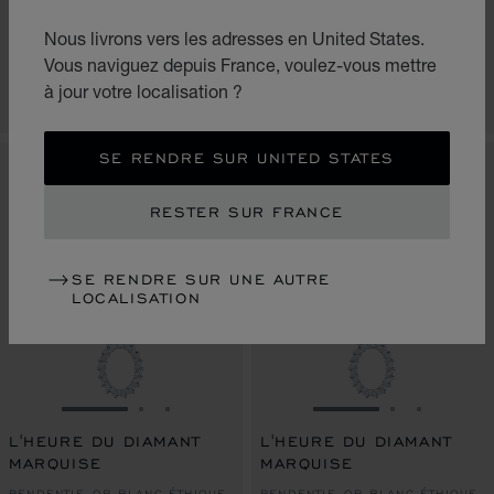
PENDENTIF, OR ROSE ÉTHIQUE,
PENDENTIF, OR BLANC ÉTHIQUE,
Nous livrons vers les adresses en United States.
DIAMANTS
DIAMANTS
€ 35,200
€ 35,900
Vous naviguez depuis France, voulez-vous mettre
à jour votre localisation ?
APPELEZ-NOUS
APPELEZ-NOUS
SE RENDRE SUR UNITED STATES
RESTER SUR FRANCE
SE RENDRE SUR UNE AUTRE
LOCALISATION
ALLER À LA DIAPOSITIVE 1
ALLER À LA DIAPOSITIVE 2
ALLER À LA DIAPOSITIVE 3
ALLER À LA DIAPO
ALLER À L
ALLER À
L'HEURE DU DIAMANT
L'HEURE DU DIAMANT
MARQUISE
MARQUISE
PENDENTIF, OR BLANC ÉTHIQUE,
PENDENTIF, OR BLANC ÉTHIQUE,