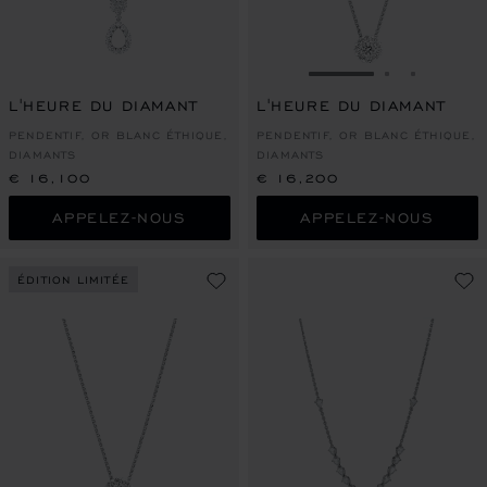
ALLER À LA DIAPO
ALLER À L
ALLER À
L'HEURE DU DIAMANT
L'HEURE DU DIAMANT
PENDENTIF, OR BLANC ÉTHIQUE,
PENDENTIF, OR BLANC ÉTHIQUE,
DIAMANTS
DIAMANTS
€ 16,100
€ 16,200
APPELEZ-NOUS
APPELEZ-NOUS
ÉDITION LIMITÉE