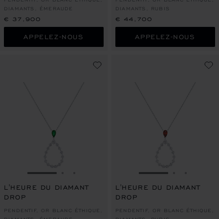
DIAMANTS, ÉMERAUDE
DIAMANTS, RUBIS
€ 37,900
€ 44,700
APPELEZ-NOUS
APPELEZ-NOUS
ALLER À LA DIAPOSITIVE 1
ALLER À LA DIAPOSITIVE 2
ALLER À LA DIAPOSITIVE 3
ALLER À LA DIAPO
ALLER À L
ALLER À
L'HEURE DU DIAMANT
L'HEURE DU DIAMANT
DROP
DROP
PENDENTIF, OR BLANC ÉTHIQUE,
PENDENTIF, OR BLANC ÉTHIQUE,