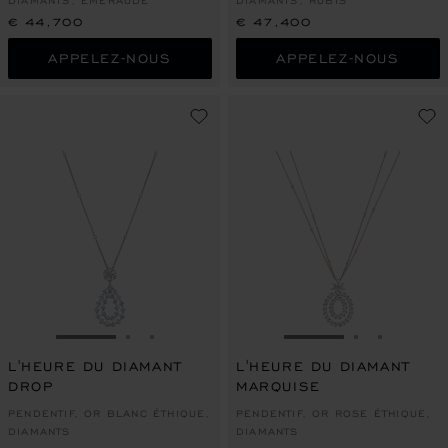
DIAMANTS, ÉMERAUDE
DIAMANTS, RUBIS
€ 44,700
€ 47,400
APPELEZ-NOUS
APPELEZ-NOUS
ALLER À LA DIAPOSITIVE 1
ALLER À LA DIAPOSITIVE 2
ALLER À LA DIAPOSITIVE 3
ALLER À LA DIAPO
ALLER À L
ALLER À
L'HEURE DU DIAMANT
L'HEURE DU DIAMANT
DROP
MARQUISE
PENDENTIF, OR BLANC ÉTHIQUE,
PENDENTIF, OR ROSE ÉTHIQUE,
DIAMANTS
DIAMANTS