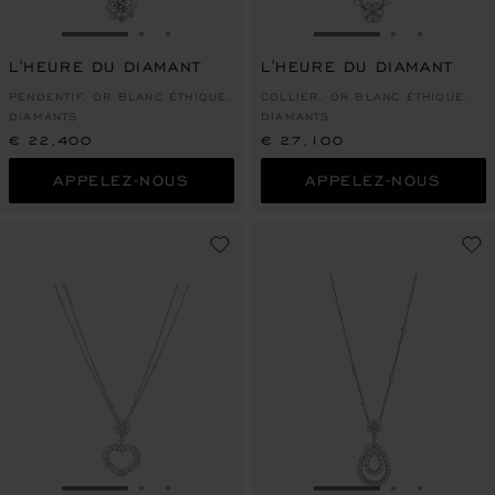
ALLER À LA DIAPOSITIVE 1
ALLER À LA DIAPOSITIVE 2
ALLER À LA DIAPOSITIVE 3
ALLER À LA DIAPO
ALLER À L
ALLER À
L'HEURE DU DIAMANT
L'HEURE DU DIAMANT
PENDENTIF, OR BLANC ÉTHIQUE,
COLLIER, OR BLANC ÉTHIQUE,
DIAMANTS
DIAMANTS
€ 22,400
€ 27,100
APPELEZ-NOUS
APPELEZ-NOUS