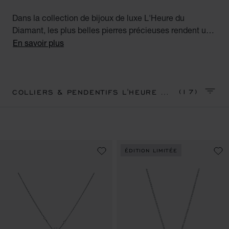
Dans la collection de bijoux de luxe L'Heure du
Diamant, les plus belles pierres précieuses rendent un
vibrant hommage au talent et au savoir-faire des
En savoir plus
artisans de la Maison. Découvrez nos fabuleux
pendentifs en diamant pour femme. Precious Hours.
(17)
COLLIERS & PENDENTIFS L'HEURE DU DIAMANT
TRIER
ÉDITION LIMITÉE