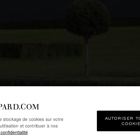
PARD.COM
NFORMATIONS S
AUTORISER T
le stockage de cookies sur votre
L'ENTREPRISE
COOKI
utilisation et contribuer à nos
 confidentialité